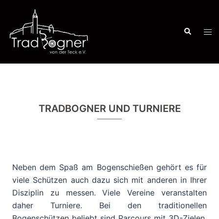
Zum
Inhalt
Suche
springen
Men
ums
TRADBOGNER UND TURNIERE
Neben dem Spaß am Bogenschießen gehört es für
viele Schützen auch dazu sich mit anderen in Ihrer
Disziplin zu messen. Viele Vereine veranstalten
daher Turniere. Bei den traditionellen
Bogenschützen beliebt sind Parcours mit 3D-Zielen.