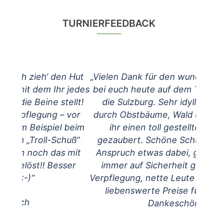
TURNIERFEEDBACK
 Hut
„Vielen Dank für den wunderschönen Tag
jedes
bei euch heute auf dem Turnier rund um
ellt!
die Sulzburg. Sehr idyllisch gelegen,
vor
durch Obstbäume, Wald und Wiese habt
beim
ihr einen toll gestellten Parcours
uß“
gezaubert. Schöne Schüsse, für jeden
mit
Anspruch etwas dabei, guter Pfeilfang,
er
immer auf Sicherheit geachtet, topp
Verpflegung, nette Leute kennen gelernt,
liebenswerte Preise für die Sieger.
Dankeschön.“