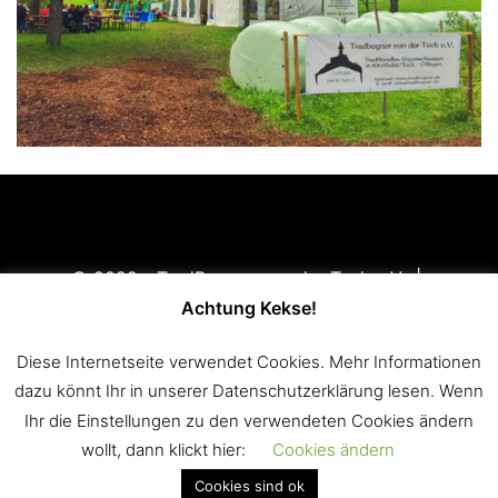
© 2022 - TradBogner von der Teck e.V. |
Impressum
|
Disclaimer
|
Datenschutzerklärung
Achtung Kekse!
Mitglied im
Württembergischen Landessportbund e.V.
Diese Internetseite verwendet Cookies. Mehr Informationen
(WLSB)
und im
Württembergischen Schützenverband
dazu könnt Ihr in unserer Datenschutzerklärung lesen. Wenn
1850 e.V. (WSV)
Ihr die Einstellungen zu den verwendeten Cookies ändern
wollt, dann klickt hier:
Cookies ändern
Cookies sind ok