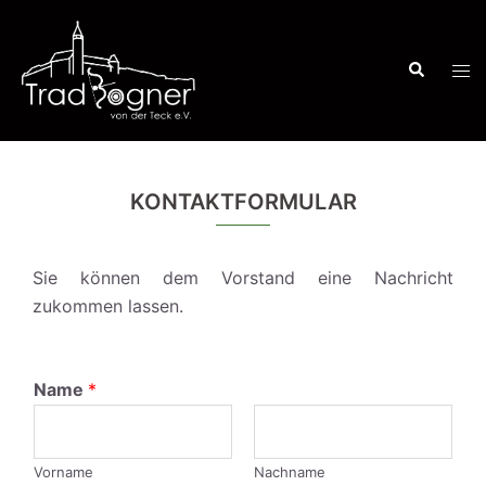
Zum
Inhalt
Suche
springen
Men
ums
KONTAKTFORMULAR
Sie können dem Vorstand eine Nachricht
zukommen lassen.
Name
*
Vorname
Nachname