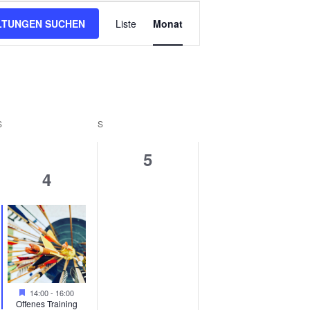
LTUNGEN SUCHEN
Liste
Monat
Veranstaltung
Ansichten-
Navigation
S
SAMSTAG
S
SONNTAG
0
5
1
4
altungen,
Veranstaltungen,
Veranstaltung,
Hervorgehoben
14:00
-
16:00
Offenes Training