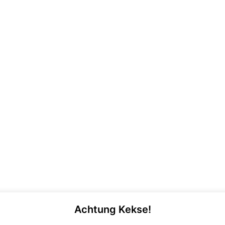
Achtung Kekse!
gner von der Teck e.V. |
Impressum
|
Disclaimer
|
Date