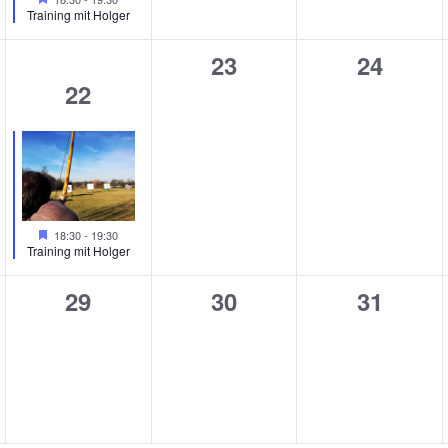
Training mit Holger
0
0
23
24
1
22
taltungen,
Veranstaltungen,
Veranst
Veranstaltung,
Hervorgehoben
18:30
-
19:30
Training mit Holger
0
0
0
29
30
31
taltungen,
Veranstaltungen,
Veranstaltungen,
Veranst