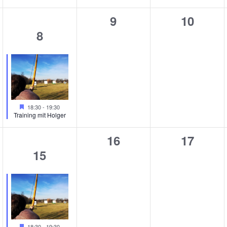
0
0
9
10
1
8
taltungen,
Veranstaltungen,
Veranst
Veranstaltung,
Hervorgehoben
18:30
-
19:30
Training mit Holger
0
0
16
17
1
15
taltungen,
Veranstaltungen,
Veranst
Veranstaltung,
Hervorgehoben
18:30
-
19:30