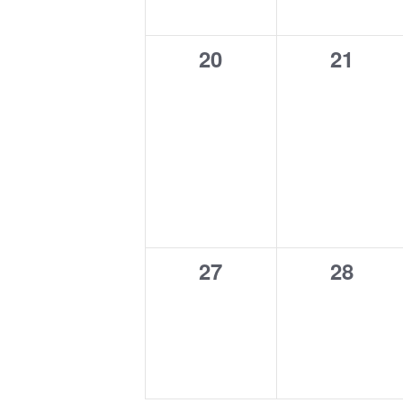
0
0
20
21
Veranstaltungen,
Verans
0
0
27
28
Veranstaltungen,
Verans