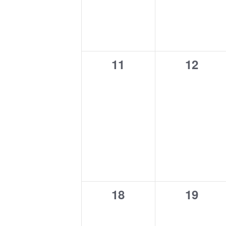
0
0
11
12
Veranstaltungen,
Verans
0
0
18
19
Veranstaltungen,
Verans