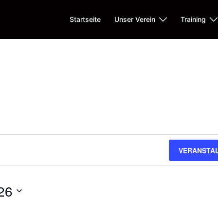
Startseite
Unser Verein
Training
VERANSTA
ungen
en
26