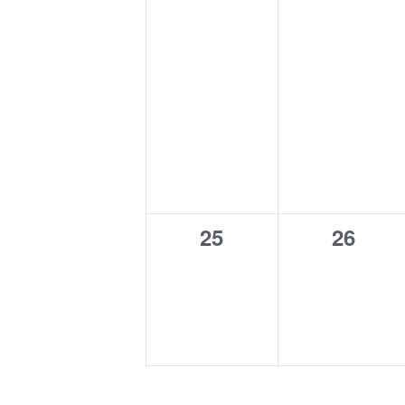
0
0
25
26
Veranstaltungen,
Verans