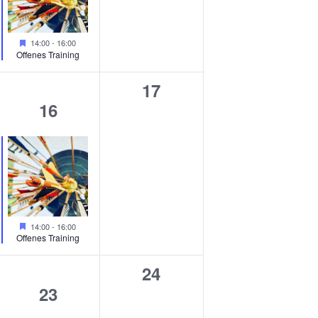
Hervorgehoben
14:00
-
16:00
Offenes Training
0
17
1
16
altungen,
Veranstaltungen,
Veranstaltung,
Hervorgehoben
14:00
-
16:00
Offenes Training
0
24
2
23
altungen,
Veranstaltungen,
Veranstaltungen,