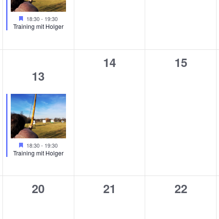
Hervorgehoben
18:30
-
19:30
Training mit Holger
0
0
14
15
1
13
taltungen,
Veranstaltungen,
Veranst
Veranstaltung,
Hervorgehoben
18:30
-
19:30
Training mit Holger
0
0
0
20
21
22
taltungen,
Veranstaltungen,
Veranstaltungen,
Veranst