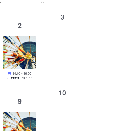
S
SAMSTAG
S
SONNTAG
0
3
1
2
altungen,
Veranstaltungen,
Veranstaltung,
Hervorgehoben
14:00
-
16:00
Offenes Training
0
10
1
9
altungen,
Veranstaltungen,
Veranstaltung,