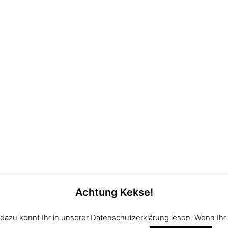
Achtung Kekse!
gner von der Teck e.V. |
Impressum
|
Disclaimer
|
Date
Landessportbund e.V. (WLSB)
und im
Württembergischen S
dazu könnt Ihr in unserer Datenschutzerklärung lesen. Wenn Ihr