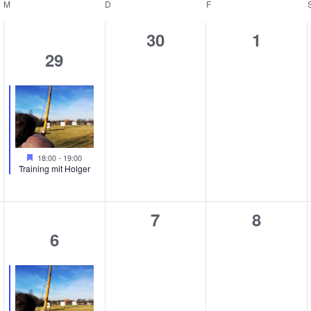
M
MITTWOCH
D
DONNERSTAG
F
FREITAG
0
0
30
1
1
29
taltungen,
Veranstaltungen,
Veranst
Veranstaltung,
en
Hervorgehoben
18:00
-
19:00
Training mit Holger
0
0
7
8
1
6
taltungen,
Veranstaltungen,
Veranst
Veranstaltung,