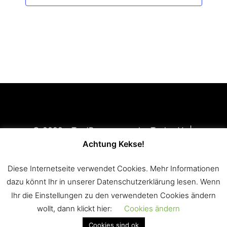
© 2022 - TradBogner von der Teck e.V. |
Impressum
|
Disclaimer
|
Datenschutzerklärung
Achtung Kekse!
Mitglied im
Württembergischen Landessportbund e.V.
Diese Internetseite verwendet Cookies. Mehr Informationen
(WLSB)
und im
Württembergischen Schützenverband
dazu könnt Ihr in unserer Datenschutzerklärung lesen. Wenn
1850 e.V. (WSV)
Ihr die Einstellungen zu den verwendeten Cookies ändern
wollt, dann klickt hier:
Cookies ändern
Cookies sind ok