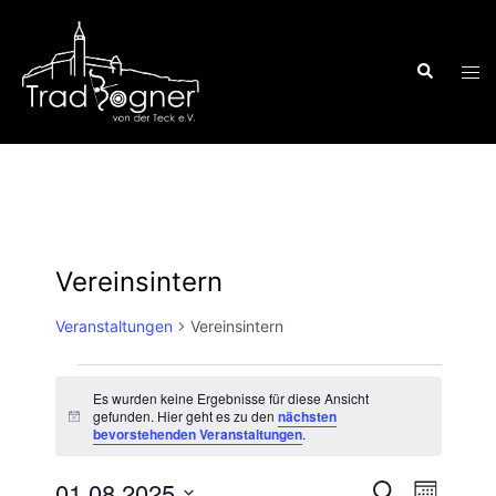
Zum
Inhalt
Suche
springen
Men
ums
Vereinsintern
Veranstaltungen
Vereinsintern
Es wurden keine Ergebnisse für diese Ansicht
Veranstaltungen
gefunden. Hier geht es zu den
nächsten
Hinweis
bevorstehenden Veranstaltungen
.
01.08.2025
SUCHE