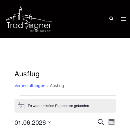
Zum
Inhalt
Suche
springen
Men
ums
Ausflug
Veranstaltungen
Ausflug
Es wurden keine Ergebnisse gefunden.
Veranstaltungen
Hinweis
01.06.2026
SUCHE
MONAT
Verans