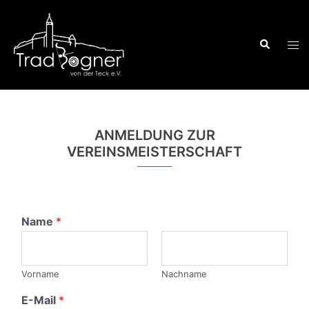
Zum
Inhalt
Suche
springen
Men
ums
ANMELDUNG ZUR
VEREINSMEISTERSCHAFT
Name
*
Vorname
Nachname
E-Mail
*