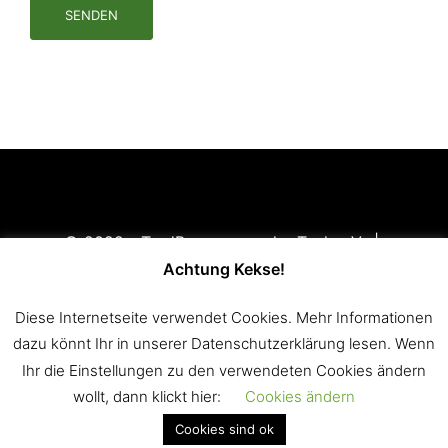
SENDEN
© 2022 - TradBogner von der Teck e.V. |
Impressum
|
Disclaimer
|
Datenschutzerklärung
Achtung Kekse!
Mitglied im
Württembergischen Landessportbund e.V.
Diese Internetseite verwendet Cookies. Mehr Informationen
(WLSB)
und im
Württembergischen Schützenverband
dazu könnt Ihr in unserer Datenschutzerklärung lesen. Wenn
1850 e.V. (WSV)
Ihr die Einstellungen zu den verwendeten Cookies ändern
wollt, dann klickt hier:
Cookies ändern
Cookies sind ok