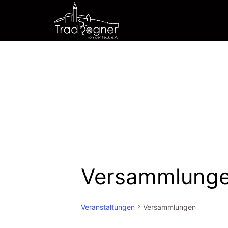
Zum
Inhalt
springen
Versammlung
Veranstaltungen
Versammlungen