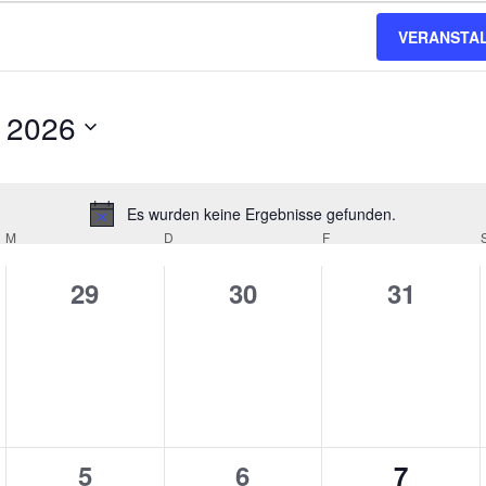
VERANSTA
en
en
 2026
Es wurden keine Ergebnisse gefunden.
Hinweis
M
MITTWOCH
D
DONNERSTAG
F
FREITAG
0
0
0
29
30
31
taltungen,
Veranstaltungen,
Veranstaltungen,
Veranst
en
0
0
0
5
6
7