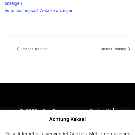
anzeigen
Veranstaltungsort-Website anzeigen
Offenes Training
Offenes Training
© 2022 - TradBogner von der Teck e.V. |
Impressum
|
Disclaimer
|
Datenschutzerklärung
Achtung Kekse!
Mitglied im
Württembergischen Landessportbund e.V.
Diese Internetseite verwendet Cookies. Mehr Informationen
(WLSB)
und im
Württembergischen Schützenverband