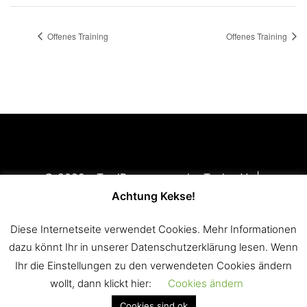
Offenes Training
Offenes Training
© 2022 - TradBogner von der Teck e.V. |
Impressum
|
Disclaimer
|
Datenschutzerklärung
Achtung Kekse!
Mitglied im
Württembergischen Landessportbund e.V.
Diese Internetseite verwendet Cookies. Mehr Informationen
(WLSB)
und im
Württembergischen Schützenverband
dazu könnt Ihr in unserer Datenschutzerklärung lesen. Wenn
1850 e.V. (WSV)
Ihr die Einstellungen zu den verwendeten Cookies ändern
wollt, dann klickt hier:
Cookies ändern
Cookies sind ok