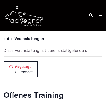
Zum
Inhalt
Suche
springen
Men
ums
« Alle Veranstaltungen
Diese Veranstaltung hat bereits stattgefunden.
Abgesagt
Grünschnitt
Offenes Training