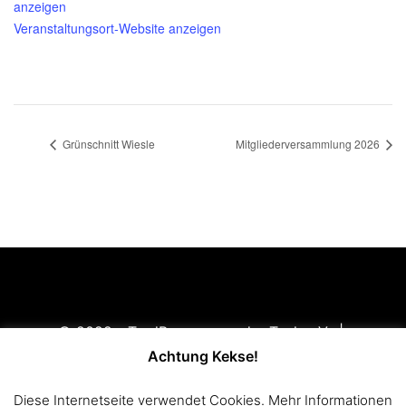
anzeigen
Veranstaltungsort-Website anzeigen
Grünschnitt Wiesle
Mitgliederversammlung 2026
© 2022 - TradBogner von der Teck e.V. |
Impressum
|
Disclaimer
|
Datenschutzerklärung
Achtung Kekse!
Mitglied im
Württembergischen Landessportbund e.V.
Diese Internetseite verwendet Cookies. Mehr Informationen
(WLSB)
und im
Württembergischen Schützenverband