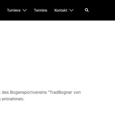
Suche
Turniere
Termine
Kontakt
tt des Bogensportvereins "TradBogner von
zu entnehmen.