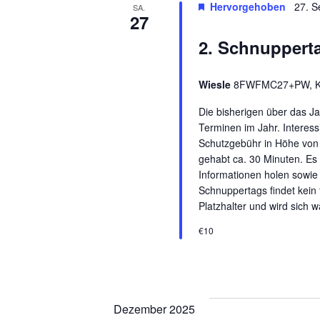
Hervorgehoben
27. S
SA.
27
2. Schnuppert
Wiesle
8FWFMC27+PW, Kir
Die bisherigen über das Ja
Terminen im Jahr. Interess
Schutzgebühr in Höhe von
gehabt ca. 30 Minuten. Es
Informationen holen sowi
Schnuppertags findet kein fr
Platzhalter und wird sich 
€10
Dezember 2025