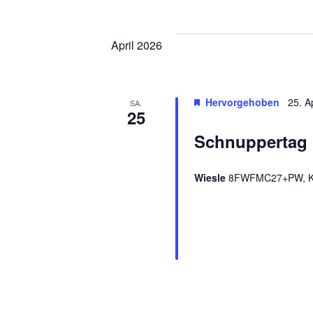
April 2026
Hervorgehoben
25. A
SA.
25
Schnuppertag
Wiesle
8FWFMC27+PW, Kir