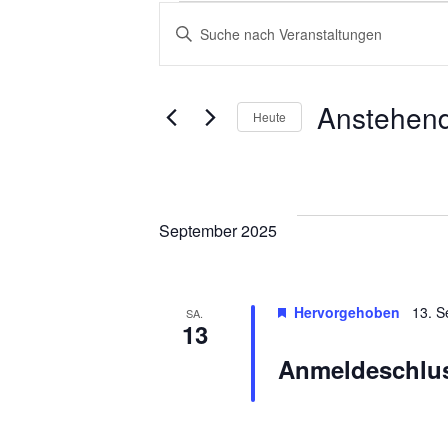
Bitte
Schlüsselwort
Veranstaltung
Veranstaltung
eingeben.
Suche
Anstehen
Suche
Heute
nach
Datum
Veranstaltungen
und
wählen.
Schlüsselwort.
Ansichten,
September 2025
Navigation
Hervorgehoben
13. 
SA.
13
Anmeldeschlus