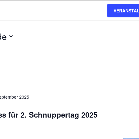
VERANSTA
en
en
de
September 2025
s für 2. Schnuppertag 2025