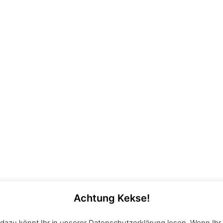
Achtung Kekse!
gner von der Teck e.V. |
Impressum
|
Disclaimer
|
Date
dazu könnt Ihr in unserer Datenschutzerklärung lesen. Wenn Ihr